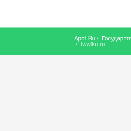
Apot.Ru
/
Государст
/
twwiku.ru