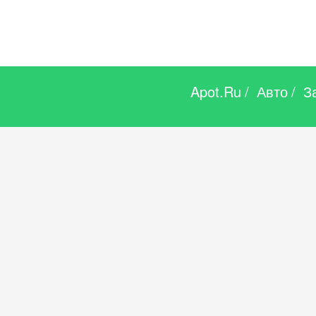
Apot.Ru
/
Авто
/
З