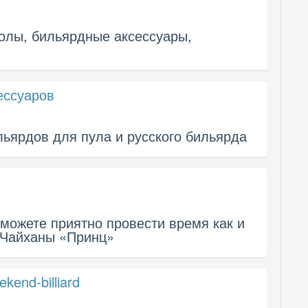
олы, бильярдные аксессуары,
ессуаров
льярдов для пула и русского бильярда
можете приятно провести время как и
е Чайханы «Принц»
end-billiard