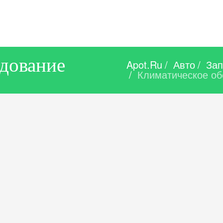
дование
Apot.Ru
/
Авто
/
Зап
/
Климатическое об