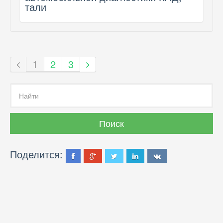
тали
1
2
3
Поделится: